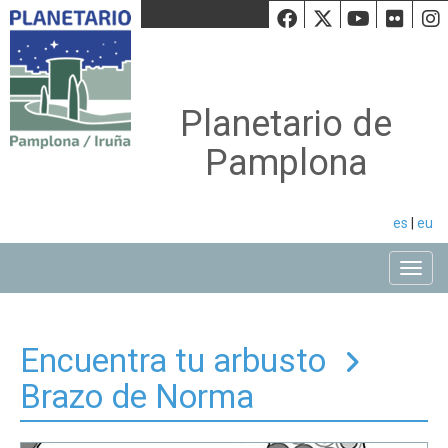
Facebook
Twiiter
Youtu
Fli
Planetario de
Pamplona
es
|
eu
Toggle
Encuentra tu arbusto
Brazo de Norma