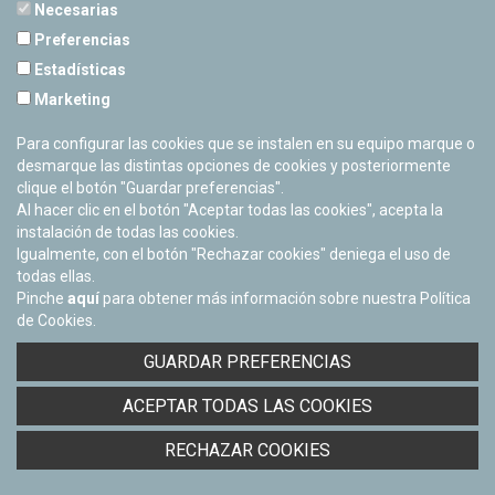
Necesarias
Preferencias
Estadísticas
PLANETARIO DE PAMPLONA
Marketing
Calle Sancho RamÃ­rez, s/n
31008 Pamplona, Navarra
Para configurar las cookies que se instalen en su equipo marque o
Cerrado Temporalmente
desmarque las distintas opciones de cookies y posteriormente
clique el botón "Guardar preferencias".
Al hacer clic en el botón "Aceptar todas las cookies", acepta la
instalación de todas las cookies.
Igualmente, con el botón "Rechazar cookies" deniega el uso de
todas ellas.
Pinche
aquí
para obtener más información sobre nuestra Política
de Cookies.
Facebook
Twitter
Youtube
Flickr
Instagra
GUARDAR PREFERENCIAS
Política de privacidad y Aviso legal
ACEPTAR TODAS LAS COOKIES
Política de cookies
Derecho de acceso a información pública
RECHAZAR COOKIES
Accesibilidad