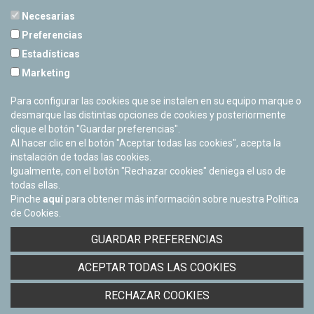
Necesarias
Preferencias
Estadísticas
PLANETARIO DE PAMPLONA
Marketing
Calle Sancho RamÃ­rez, s/n
31008 Pamplona, Navarra
Para configurar las cookies que se instalen en su equipo marque o
Cerrado Temporalmente
desmarque las distintas opciones de cookies y posteriormente
clique el botón "Guardar preferencias".
Al hacer clic en el botón "Aceptar todas las cookies", acepta la
instalación de todas las cookies.
Igualmente, con el botón "Rechazar cookies" deniega el uso de
todas ellas.
Pinche
aquí
para obtener más información sobre nuestra Política
de Cookies.
Facebook
Twitter
Youtube
Flickr
Instagra
GUARDAR PREFERENCIAS
Política de privacidad y Aviso legal
ACEPTAR TODAS LAS COOKIES
Política de cookies
Derecho de acceso a información pública
RECHAZAR COOKIES
Accesibilidad