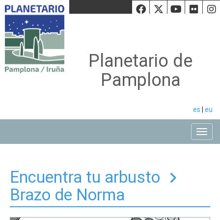
Facebook
Twiiter
Youtu
Fli
Planetario de
Pamplona
es
|
eu
Toggle
Encuentra tu arbusto
Brazo de Norma