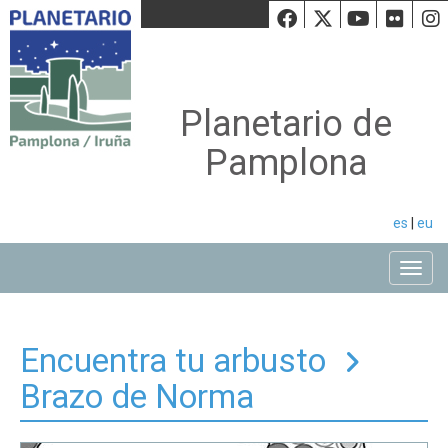
Facebook
Twiiter
Youtu
Fli
Planetario de
Pamplona
es
|
eu
Toggle
Encuentra tu arbusto
Brazo de Norma