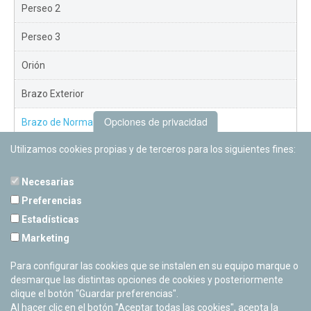
Perseo 2
Perseo 3
Orión
Brazo Exterior
Opciones de privacidad
Brazo de Norma
Utilizamos cookies propias y de terceros para los siguientes fines:
Nuevo Exterior
Necesarias
Preferencias
Estadísticas
PLANETARIO DE PAMPLONA
Marketing
Calle Sancho RamÃ­rez, s/n
31008 Pamplona, Navarra
Para configurar las cookies que se instalen en su equipo marque o
Cerrado Temporalmente
desmarque las distintas opciones de cookies y posteriormente
clique el botón "Guardar preferencias".
Al hacer clic en el botón "Aceptar todas las cookies", acepta la