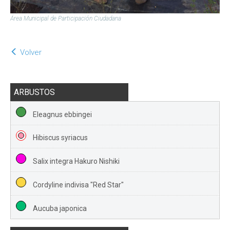
Área Municipal de Participación Ciudadana
Volver
ARBUSTOS
Eleagnus ebbingei
Hibiscus syriacus
Salix integra Hakuro Nishiki
Cordyline indivisa "Red Star"
Aucuba japonica