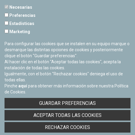
Necesarias
Preferencias
Estadísticas
PLANETARIO DE PAMPLONA
Marketing
Calle Sancho RamÃ­rez, s/n
31008 Pamplona, Navarra
Para configurar las cookies que se instalen en su equipo marque o
Cerrado Temporalmente
desmarque las distintas opciones de cookies y posteriormente
clique el botón "Guardar preferencias".
Al hacer clic en el botón "Aceptar todas las cookies", acepta la
instalación de todas las cookies.
Igualmente, con el botón "Rechazar cookies" deniega el uso de
todas ellas.
Pinche
aquí
para obtener más información sobre nuestra Política
de Cookies.
Facebook
Twitter
Youtube
Flickr
Instagra
GUARDAR PREFERENCIAS
Política de privacidad y Aviso legal
ACEPTAR TODAS LAS COOKIES
Política de cookies
Derecho de acceso a información pública
RECHAZAR COOKIES
Accesibilidad