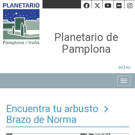
Facebook
Twiiter
Youtu
Fli
Planetario de
Pamplona
es
|
eu
Toggle
Encuentra tu arbusto
Brazo de Norma