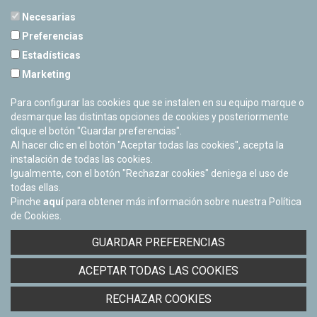
Necesarias
Preferencias
Estadísticas
PLANETARIO DE PAMPLONA
Marketing
Calle Sancho RamÃ­rez, s/n
31008 Pamplona, Navarra
Para configurar las cookies que se instalen en su equipo marque o
Cerrado Temporalmente
desmarque las distintas opciones de cookies y posteriormente
clique el botón "Guardar preferencias".
Al hacer clic en el botón "Aceptar todas las cookies", acepta la
instalación de todas las cookies.
Igualmente, con el botón "Rechazar cookies" deniega el uso de
todas ellas.
Pinche
aquí
para obtener más información sobre nuestra Política
de Cookies.
Facebook
Twitter
Youtube
Flickr
Instagra
GUARDAR PREFERENCIAS
Política de privacidad y Aviso legal
ACEPTAR TODAS LAS COOKIES
Política de cookies
Derecho de acceso a información pública
RECHAZAR COOKIES
Accesibilidad