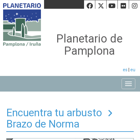
Facebook
Twiiter
Youtu
Fli
Planetario de
Pamplona
es
|
eu
Toggle
Encuentra tu arbusto
Brazo de Norma