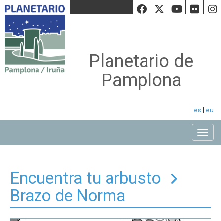
Facebook
Twiiter
Youtu
Fli
Planetario de
Pamplona
es
|
eu
Toggle
Encuentra tu arbusto
Brazo de Norma