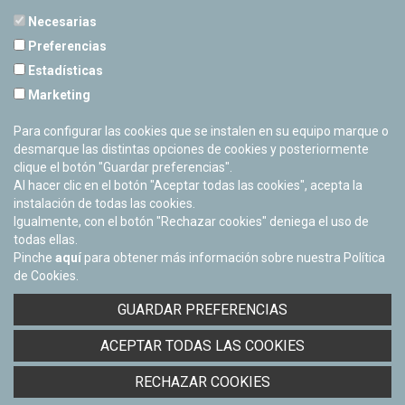
Necesarias
Preferencias
Estadísticas
PLANETARIO DE PAMPLONA
Marketing
Calle Sancho RamÃ­rez, s/n
31008 Pamplona, Navarra
Para configurar las cookies que se instalen en su equipo marque o
Cerrado Temporalmente
desmarque las distintas opciones de cookies y posteriormente
clique el botón "Guardar preferencias".
Al hacer clic en el botón "Aceptar todas las cookies", acepta la
instalación de todas las cookies.
Igualmente, con el botón "Rechazar cookies" deniega el uso de
todas ellas.
Pinche
aquí
para obtener más información sobre nuestra Política
de Cookies.
Facebook
Twitter
Youtube
Flickr
Instagra
GUARDAR PREFERENCIAS
Política de privacidad y Aviso legal
ACEPTAR TODAS LAS COOKIES
Política de cookies
Derecho de acceso a información pública
RECHAZAR COOKIES
Accesibilidad