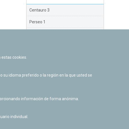
Centauro 3
Perseo 1
Perseo 2
Perseo 3
 estas cookies.
Orión
Brazo Exterior
su idioma preferido o la región en la que usted se
Brazo de Norma
Nuevo Exterior
oporcionando información de forma anónima.
uario individual.
Facebook
Twitter
Youtube
Flickr
Instagr