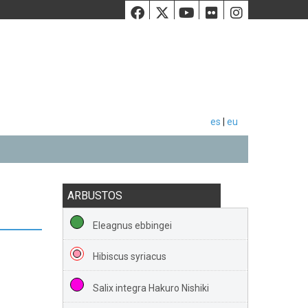
Facebook
Twiiter
Youtube
Flickr
Instag
es
|
eu
ARBUSTOS
Eleagnus ebbingei
Hibiscus syriacus
Salix integra Hakuro Nishiki