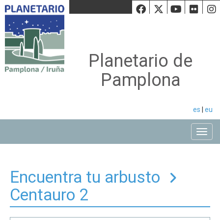
Facebook
Twiiter
Youtu
Fli
Planetario de
Pamplona
es
|
eu
Toggle
Encuentra tu arbusto
Centauro 2