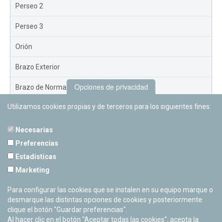
Perseo 2
Perseo 3
Orión
Brazo Exterior
Opciones de privacidad
Brazo de Norma
Utilizamos cookies propias y de terceros para los siguientes fines:
Nuevo Exterior
Necesarias
Preferencias
Estadísticas
PLANETARIO DE PAMPLONA
Marketing
Calle Sancho RamÃ­rez, s/n
31008 Pamplona, Navarra
Para configurar las cookies que se instalen en su equipo marque o
Cerrado Temporalmente
desmarque las distintas opciones de cookies y posteriormente
clique el botón "Guardar preferencias".
Al hacer clic en el botón "Aceptar todas las cookies", acepta la