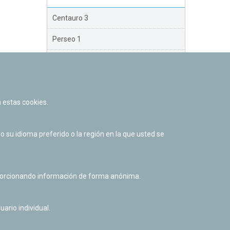
Centauro 3
Perseo 1
Perseo 2
Perseo 3
 estas cookies.
Orión
Brazo Exterior
su idioma preferido o la región en la que usted se
Brazo de Norma
Nuevo Exterior
oporcionando información de forma anónima.
uario individual.
Facebook
Twitter
Youtube
Flickr
Instagr