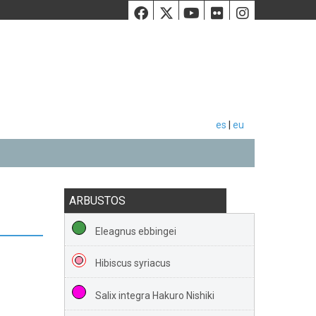
Facebook
Twiiter
Youtube
Flickr
Instag
es
|
eu
ARBUSTOS
Eleagnus ebbingei
Hibiscus syriacus
Salix integra Hakuro Nishiki