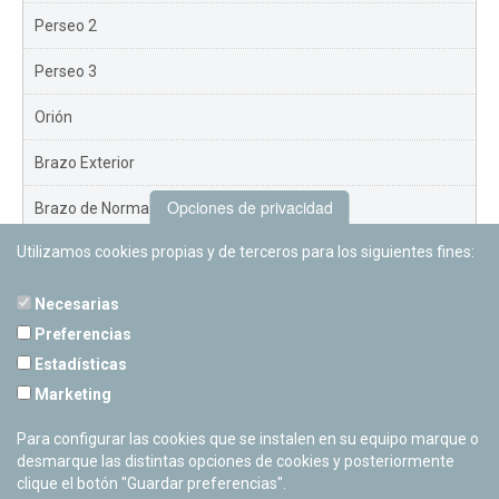
Perseo 2
Perseo 3
Orión
Brazo Exterior
Opciones de privacidad
Brazo de Norma
Utilizamos cookies propias y de terceros para los siguientes fines:
Nuevo Exterior
Necesarias
Preferencias
Estadísticas
PLANETARIO DE PAMPLONA
Marketing
Calle Sancho RamÃ­rez, s/n
31008 Pamplona, Navarra
Para configurar las cookies que se instalen en su equipo marque o
Cerrado Temporalmente
desmarque las distintas opciones de cookies y posteriormente
clique el botón "Guardar preferencias".