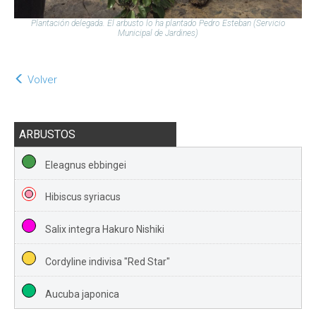
Plantación delegada. El arbusto lo ha plantado Pedro Esteban (Servicio
Municipal de Jardines)
Volver
ARBUSTOS
Eleagnus ebbingei
Hibiscus syriacus
Salix integra Hakuro Nishiki
Cordyline indivisa "Red Star"
Aucuba japonica