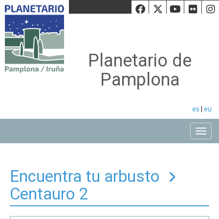
Facebook
Twiiter
Youtu
Fli
Planetario de
Pamplona
es
|
eu
Toggle
Encuentra tu arbusto
Centauro 2