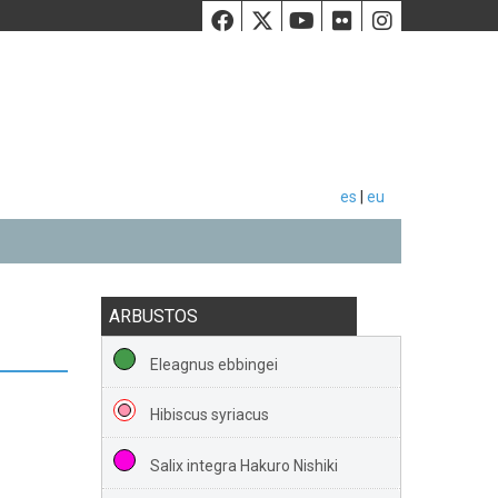
Facebook
Twiiter
Youtube
Flickr
Instag
es
|
eu
ARBUSTOS
Eleagnus ebbingei
Hibiscus syriacus
Salix integra Hakuro Nishiki