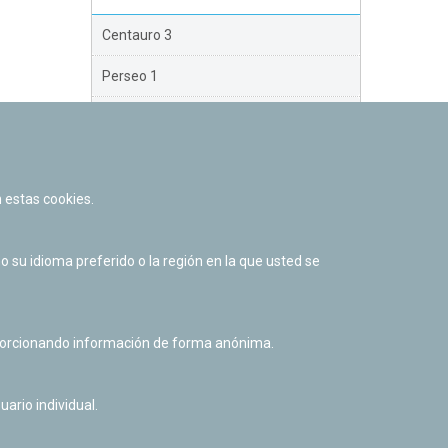
Centauro 3
Perseo 1
Perseo 2
Perseo 3
 estas cookies.
Orión
Brazo Exterior
su idioma preferido o la región en la que usted se
Brazo de Norma
Nuevo Exterior
oporcionando información de forma anónima.
uario individual.
Facebook
Twitter
Youtube
Flickr
Instagr