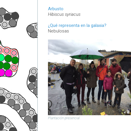
Arbusto
Hibiscus syriacus
¿Qué representa en la galaxia?
Nebulosas
Plantación presencial.