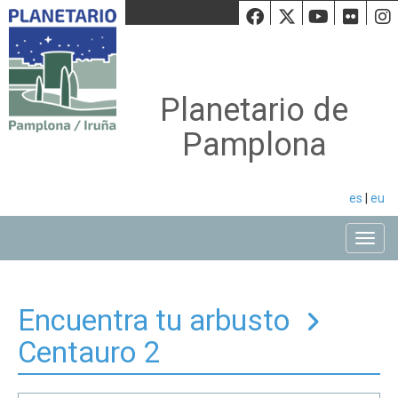
Facebook
Twiiter
Youtu
Fli
Planetario de
Pamplona
es
|
eu
Toggle
Encuentra tu arbusto
Centauro 2