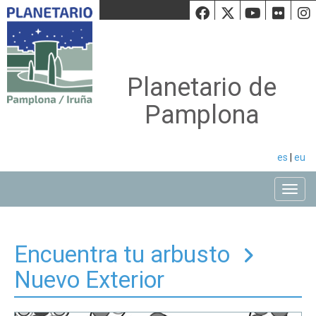
Facebook
Twiiter
Youtu
Fli
Planetario de
Pamplona
es
|
eu
Toggle
Encuentra tu arbusto
Nuevo Exterior