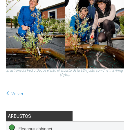
El astronauta Pedro Duque plantó el arbusto de la ESA junto con Cristina Arregi
(Ayto).
Volver
ARBUSTOS
Eleagnus ebbingei