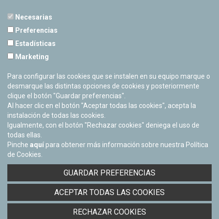
Necesarias
Preferencias
Estadísticas
PLANETARIO DE PAMPLONA
Marketing
Calle Sancho RamÃ­rez, s/n
31008 Pamplona, Navarra
Para configurar las cookies que se instalen en su equipo marque o
Cerrado Temporalmente
desmarque las distintas opciones de cookies y posteriormente
clique el botón "Guardar preferencias".
Al hacer clic en el botón "Aceptar todas las cookies", acepta la
instalación de todas las cookies.
Igualmente, con el botón "Rechazar cookies" deniega el uso de
todas ellas.
Pinche
aquí
para obtener más información sobre nuestra Política
de Cookies.
Facebook
Twitter
Youtube
Flickr
Instagra
GUARDAR PREFERENCIAS
Política de privacidad y Aviso legal
ACEPTAR TODAS LAS COOKIES
Política de cookies
Derecho de acceso a información pública
RECHAZAR COOKIES
Accesibilidad