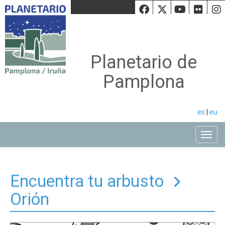
Facebook
Twiiter
Youtu
Fli
Planetario de
Pamplona
es
|
eu
Toggle
Encuentra tu arbusto
Orión