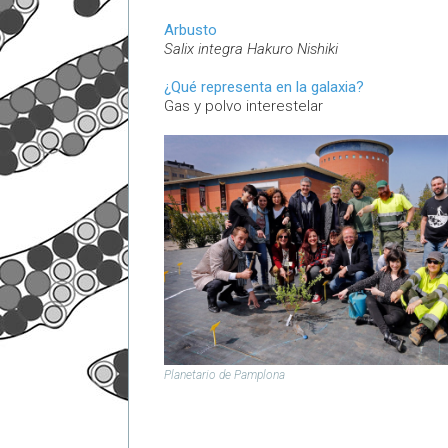
Arbusto
Salix integra Hakuro Nishiki
¿Qué representa en la galaxia?
Gas y polvo interestelar
Planetario de Pamplona