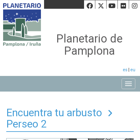
Facebook
Twiiter
Youtu
Fli
Planetario de
Pamplona
es
|
eu
Toggle
Encuentra tu arbusto
Perseo 2