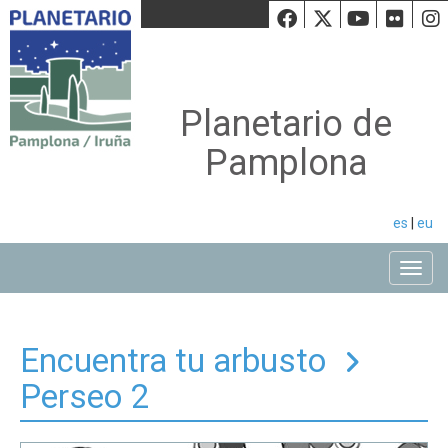
Facebook
Twiiter
Youtu
Fli
Planetario de
Pamplona
es
|
eu
Toggle
Encuentra tu arbusto
Perseo 2