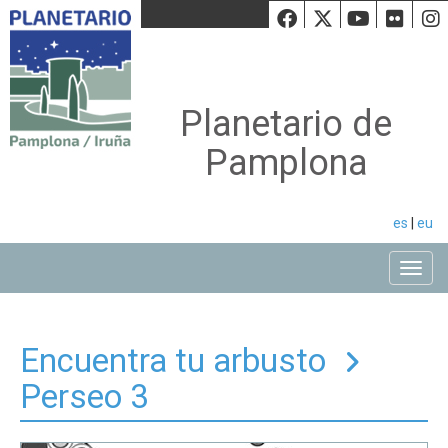
Facebook
Twiiter
Youtu
Fli
Planetario de
Pamplona
es
|
eu
Toggle
Encuentra tu arbusto
Perseo 3