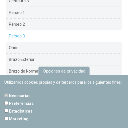
Centauro 3
Perseo 1
Perseo 2
Perseo 3
Orión
Brazo Exterior
Opciones de privacidad
Brazo de Norma
Utilizamos cookies propias y de terceros para los siguientes fines:
Nuevo Exterior
Necesarias
Preferencias
Estadísticas
PLANETARIO DE PAMPLONA
Marketing
Calle Sancho RamÃ­rez, s/n
31008 Pamplona, Navarra