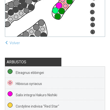
Volver
ARBUSTOS
Eleagnus ebbingei
Hibiscus syriacus
Salix integra Hakuro Nishiki
Cordyline indivisa "Red Star"