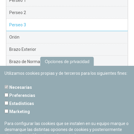
Perseo 1
Perseo 2
Perseo 3
Orión
Brazo Exterior
Opciones de privacidad
Brazo de Norma
Utilizamos cookies propias y de terceros para los siguientes fines:
Nuevo Exterior
Necesarias
Preferencias
Estadísticas
PLANETARIO DE PAMPLONA
Marketing
Calle Sancho RamÃ­rez, s/n
31008 Pamplona, Navarra
Para configurar las cookies que se instalen en su equipo marque o
Cerrado Temporalmente
desmarque las distintas opciones de cookies y posteriormente