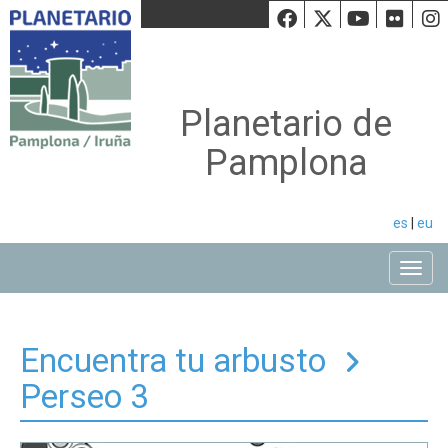
Facebook
Twiiter
Youtu
Fli
Planetario de
Pamplona
es
|
eu
Toggle
Encuentra tu arbusto
Perseo 3