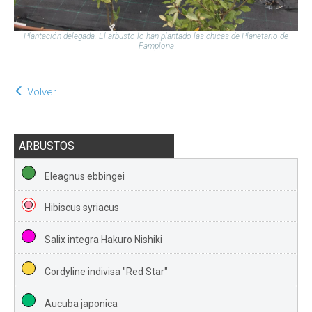
Plantación delegada. El arbusto lo han plantado las chicas de Planetario de
Pamplona
Volver
ARBUSTOS
Eleagnus ebbingei
Hibiscus syriacus
Salix integra Hakuro Nishiki
Cordyline indivisa "Red Star"
Aucuba japonica