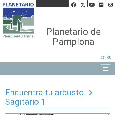
Facebook
Twiiter
Youtu
Fli
Planetario de
Pamplona
es
|
eu
Toggle
Encuentra tu arbusto
Sagitario 1