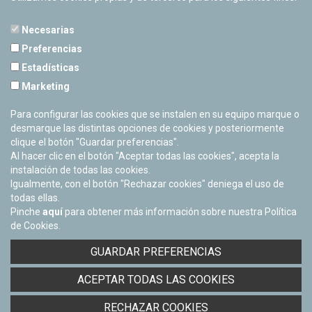
Necesarias
Preferencias
Estadísticas
PLANETARIO DE PAMPLONA
Marketing
Calle Sancho RamÃ­rez, s/n
31008 Pamplona, Navarra
Para configurar las cookies que se instalen en su equipo marque o
Cerrado Temporalmente
desmarque las distintas opciones de cookies y posteriormente
clique el botón "Guardar preferencias".
Al hacer clic en el botón "Aceptar todas las cookies", acepta la
instalación de todas las cookies.
Igualmente, con el botón "Rechazar cookies" deniega el uso de
todas ellas.
Pinche
aquí
para obtener más información sobre nuestra Política
de Cookies.
Facebook
Twitter
Youtube
Flickr
Instagra
GUARDAR PREFERENCIAS
Política de privacidad y Aviso legal
ACEPTAR TODAS LAS COOKIES
Política de cookies
Derecho de acceso a información pública
RECHAZAR COOKIES