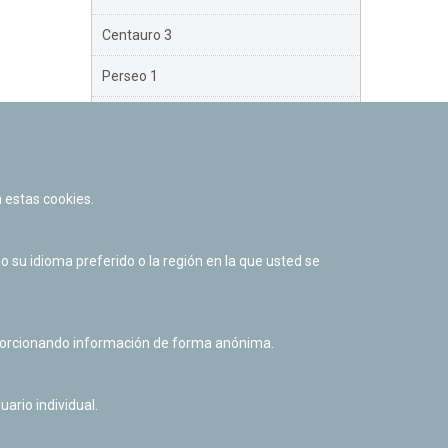
Centauro 3
Perseo 1
Perseo 2
Perseo 3
 estas cookies.
Orión
Brazo Exterior
su idioma preferido o la región en la que usted se
Brazo de Norma
Nuevo Exterior
oporcionando información de forma anónima.
uario individual.
Facebook
Twitter
Youtube
Flickr
Instagr