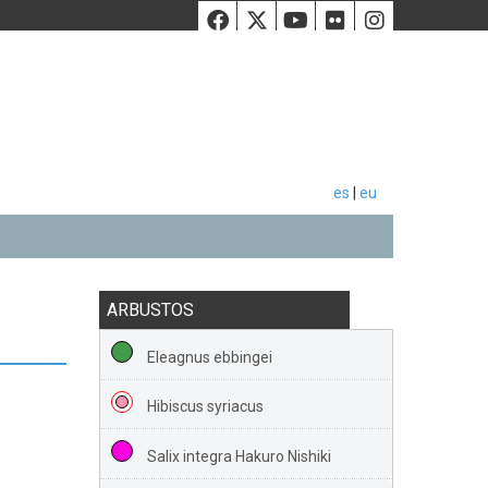
Facebook
Twiiter
Youtube
Flickr
Instag
es
|
eu
ARBUSTOS
Eleagnus ebbingei
Hibiscus syriacus
Salix integra Hakuro Nishiki