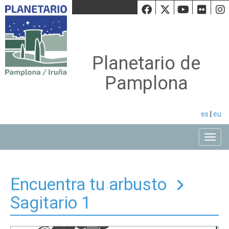
Facebook
Twiiter
Youtu
Fli
Planetario de
Pamplona
es
|
eu
Toggle
Encuentra tu arbusto
Sagitario 1