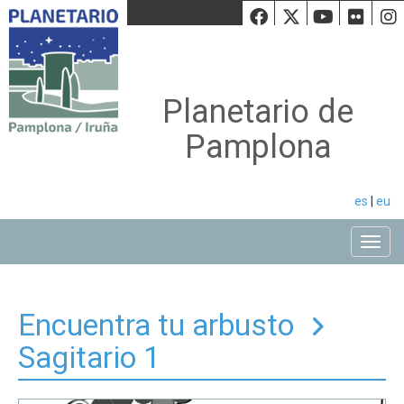
Facebook
Twiiter
Youtu
Fli
Planetario de
Pamplona
es
|
eu
Toggle
Encuentra tu arbusto
Sagitario 1