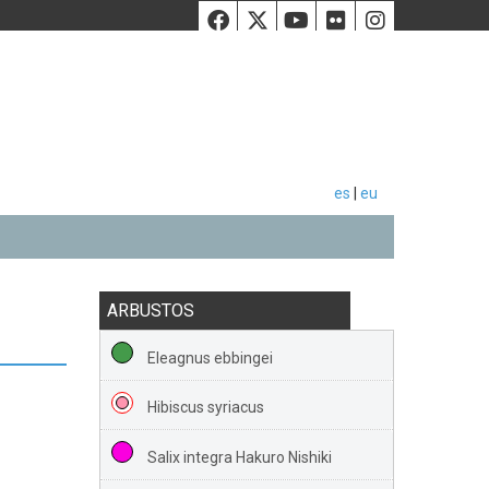
Facebook
Twiiter
Youtube
Flickr
Instag
es
|
eu
ARBUSTOS
Eleagnus ebbingei
Hibiscus syriacus
Salix integra Hakuro Nishiki