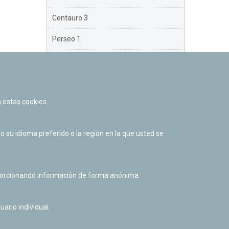
Centauro 3
Perseo 1
Perseo 2
Perseo 3
 estas cookies.
Orión
Brazo Exterior
su idioma preferido o la región en la que usted se
Brazo de Norma
Nuevo Exterior
oporcionando información de forma anónima.
uario individual.
Facebook
Twitter
Youtube
Flickr
Instagr