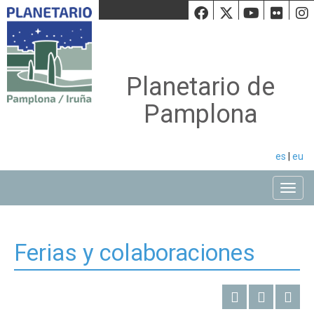
Facebook
Twiiter
Youtu
Fli
Planetario de
Pamplona
es
|
eu
Toggle
Ferias y colaboraciones