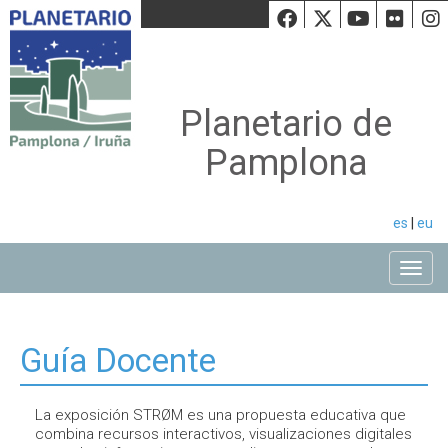
Facebook
Twiiter
Youtu
Fli
Planetario de
Pamplona
es
|
eu
Toggle
Guía Docente
La exposición STRØM es una propuesta educativa que
combina recursos interactivos, visualizaciones digitales