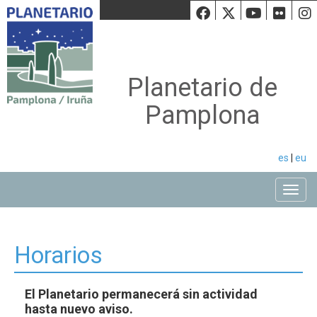
Facebook
Twiiter
Youtu
Fli
Planetario de
Pamplona
es
|
eu
Toggle
Horarios
El Planetario permanecerá sin actividad
hasta nuevo aviso.