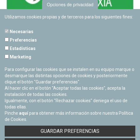
Opciones de privacidad
Utilizamos cookies propias y de terceros para los siguientes fines:
Necesarias
Preferencias
Estadísticas
PLANETARIO DE PAMPLONA
Marketing
Calle Sancho RamÃ­rez, s/n
31008 Pamplona, Navarra
Para configurar las cookies que se instalen en su equipo marque o
Cerrado Temporalmente
desmarque las distintas opciones de cookies y posteriormente
clique el botón "Guardar preferencias".
Al hacer clic en el botón "Aceptar todas las cookies", acepta la
instalación de todas las cookies.
Igualmente, con el botón "Rechazar cookies" deniega el uso de
todas ellas.
Pinche
aquí
para obtener más información sobre nuestra Política
de Cookies.
Facebook
Twitter
Youtube
Flickr
Instagra
GUARDAR PREFERENCIAS