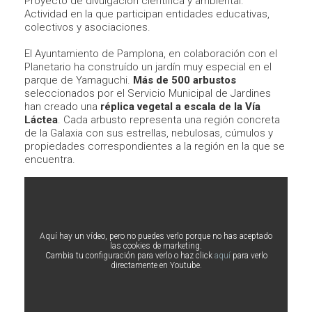
Proyecto de divulgación científica y ambiental.
Actividad en la que participan entidades educativas,
colectivos y asociaciones.
El Ayuntamiento de Pamplona, en colaboración con el
Planetario ha construído un jardín muy especial en el
parque de Yamaguchi.
Más de 500 arbustos
seleccionados por el Servicio Municipal de Jardines
han creado una
réplica vegetal a escala de la Vía
Láctea
. Cada arbusto representa una región concreta
de la Galaxia con sus estrellas, nebulosas, cúmulos y
propiedades correspondientes a la región en la que se
encuentra.
Aquí hay un vídeo, pero no puedes verlo porque no has aceptado
las cookies de marketing.
Cambia tu configuración para verlo o haz click
aquí
para verlo
directamente en Youtube.