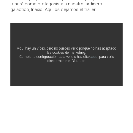
tendrá como protagonista a nuestro jardinero
galáctico, Inaxio. Aquí os dejamos el trailer:
Aquí hay un vídeo, pero no puedes verlo porque no has aceptado
las cookies de marketing.
Cambia tu configuración para verlo o haz click
aquí
para verlo
directamente en Youtube.