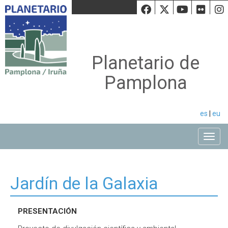
Facebook
Twiiter
Youtu
Fli
Planetario de
Pamplona
es
|
eu
Toggle
Jardín de la Galaxia
PRESENTACIÓN