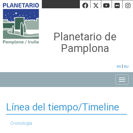
Facebook
Twiiter
Youtu
Fli
Planetario de
Pamplona
es
|
eu
Toggle
Línea del tiempo/Timeline
Cronología