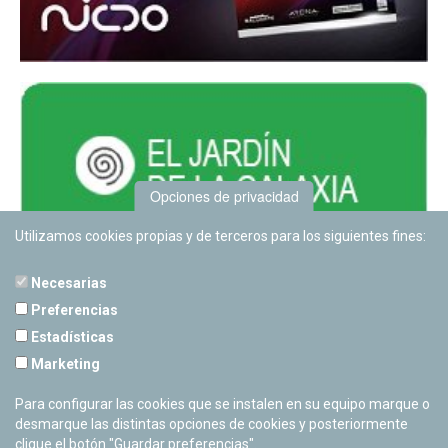
Opciones de privacidad
Utilizamos cookies propias y de terceros para los siguientes fines:
Necesarias
Preferencias
Estadísticas
PLANETARIO DE PAMPLONA
Marketing
Calle Sancho RamÃ­rez, s/n
31008 Pamplona, Navarra
Para configurar las cookies que se instalen en su equipo marque o
Cerrado Temporalmente
desmarque las distintas opciones de cookies y posteriormente
clique el botón "Guardar preferencias".