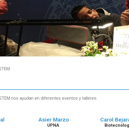
 STEM
STEM nos ayudan en diferentes eventos y talleres.
al
Asier Marzo
Carol Beja
UPNA
Biotecnólo