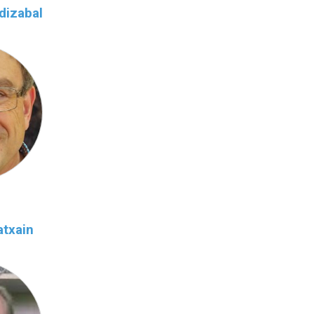
dizabal
atxain