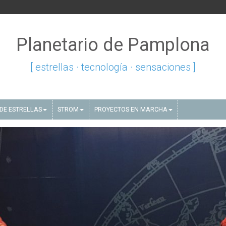
Planetario de Pamplona
[ estrellas · tecnología · sensaciones ]
DE ESTRELLAS
STROM
PROYECTOS EN MARCHA