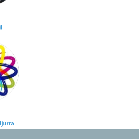
l
jurra