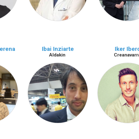
berena
Ibai Inziarte
Iker Iber
Aldakin
Creanavarr