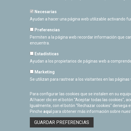
Necesarias
Ayudan a hacer una página web utilizable activando f
Preferencias
Permiten a la página web recordar información que camb
encuentra.
Estadísticas
Ayudan a los propietarios de páginas web a comprende
Marketing
Se utilizan para rastrear a los visitantes en las páginas
PLANETARIO DE PAMPLONA
Calle Sancho RamÃ­rez, s/n
31008 Pamplona, Navarra
Para configurar las cookies que se instalen en su equi
Cerrado Temporalmente
Al hacer clic en el botón "Aceptar todas las cookies", ac
Igualmente, con el botón "Rechazar cookies" deniega el
Pinche
aquí
para obtener más información sobre nuestr
GUARDAR PREFERENCIAS