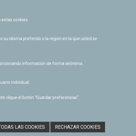
 estas cookies.
su idioma preferido o la región en la que usted se
oporcionando información de forma anónima.
uario individual.
Facebook
Twitter
Youtube
Flickr
Instagr
te clique el botón "Guardar preferencias".
Política de privacidad y Aviso legal
Política de cookies
Derecho de acceso a información pública
Accesibilidad
TODAS LAS COOKIES
RECHAZAR COOKIES