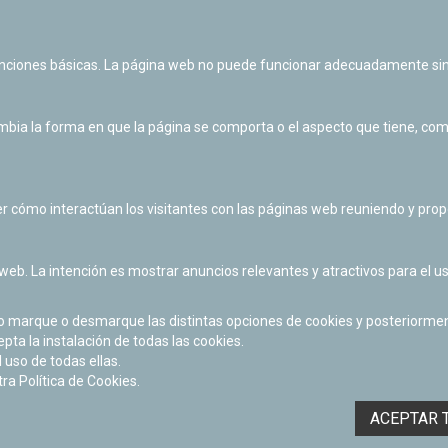
unciones básicas. La página web no puede funcionar adecuadamente sin
ia la forma en que la página se comporta o el aspecto que tiene, como 
r cómo interactúan los visitantes con las páginas web reuniendo y pr
 web. La intención es mostrar anuncios relevantes y atractivos para el us
po marque o desmarque las distintas opciones de cookies y posteriormen
Las actividades de divulgación y educación científica de Planetario
epta la instalación de todas las cookies.
de Pamplona cuentan con el impulso de la Fundación "la Caixa".
 uso de todas ellas.
a Política de Cookies.
ACEPTAR 