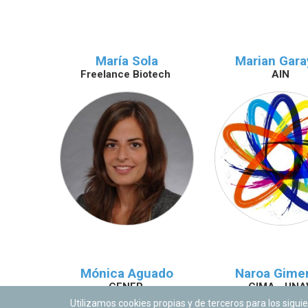
María Sola
Marian Gar
Freelance Biotech
AIN
Mónica Aguado
Naroa Gime
CENER
CIMA - UNA
Utilizamos cookies propias y de terceros para los siguie