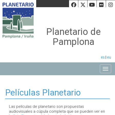
Facebook
Twiiter
Youtu
Fli
Planetario de
Pamplona
es
|
eu
Toggle
Películas Planetario
Las películas de planetario son propuestas
audiovisuales a cúpula completa que se pueden ver en