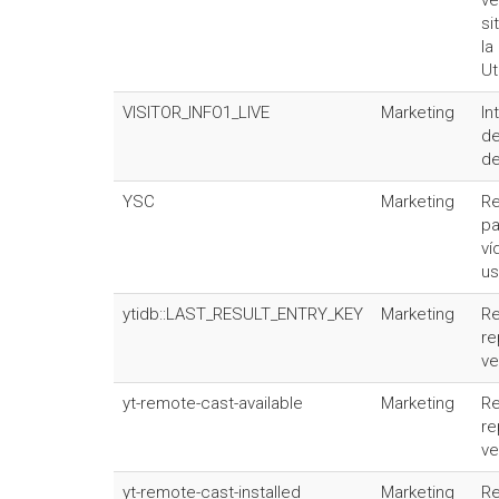
ve
si
la
Ut
VISITOR_INFO1_LIVE
Marketing
In
de
de
YSC
Marketing
Re
pa
ví
us
ytidb::LAST_RESULT_ENTRY_KEY
Marketing
Re
re
ve
yt-remote-cast-available
Marketing
Re
re
ve
yt-remote-cast-installed
Marketing
Re