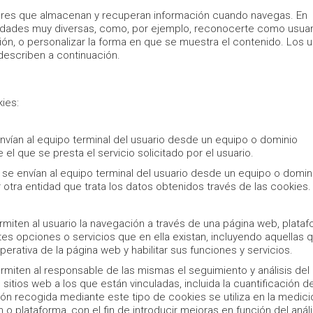
milares que almacenan y recuperan información cuando navegas. En
alidades muy diversas, como, por ejemplo, reconocerte como usuar
ón, o personalizar la forma en que se muestra el contenido. Los 
escriben a continuación.
kies:
nvían al equipo terminal del usuario desde un equipo o dominio
el que se presta el servicio solicitado por el usuario.
se envían al equipo terminal del usuario desde un equipo o domin
r otra entidad que trata los datos obtenidos través de las cookies.
miten al usuario la navegación a través de una página web, plata
entes opciones o servicios que en ella existan, incluyendo aquellas 
 operativa de la página web y habilitar sus funciones y servicios.
rmiten al responsable de las mismas el seguimiento y análisis del
itios web a los que están vinculadas, incluida la cuantificación d
ón recogida mediante este tipo de cookies se utiliza en la medic
ón o plataforma, con el fin de introducir mejoras en función del anál