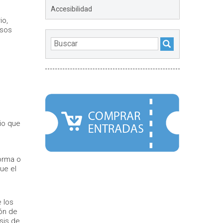
Accesibilidad
io,
usos
DESTACADOS
io que
forma o
que el
e los
ión de
isis de