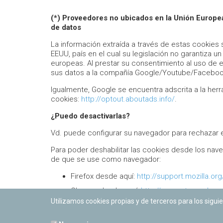
(*) Proveedores no ubicados en la Unión Europea
de datos
La información extraída a través de estas cooki
EEUU, país en el cual su legislación no garantiza u
europeas. Al prestar su consentimiento al uso de e
sus datos a la compañía Google/Youtube/Faceboo
Igualmente, Google se encuentra adscrita a la her
cookies:
http://optout.aboutads.info/
.
¿Puedo desactivarlas?
Vd. puede configurar su navegador para rechazar 
Para poder deshabilitar las cookies desde los na
de que se use como navegador:
Firefox desde aquí:
http://support.mozilla.org
Chrome desde aquí:
http://support.google
Utilizamos cookies propias y de terceros para los siguie
Explorer desde aquí:
https://support.micros
cookies