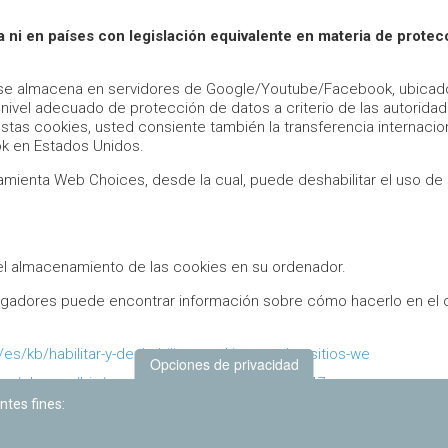
 ni en países con legislación equivalente en materia de protec
es se almacena en servidores de Google/Youtube/Facebook, ubicad
n nivel adecuado de protección de datos a criterio de las autorida
stas cookies, usted consiente también la transferencia internacio
k en Estados Unidos.
ramienta Web Choices, desde la cual, puede deshabilitar el uso de
el almacenamiento de las cookies en su ordenador.
vegadores puede encontrar información sobre cómo hacerlo en el
/es/kb/habilitar-y-deshabilitar-cookies-que-los-sitios-we
Opciones de privacidad
.com/chrome/bin/answer.py?hl=es&answer=95647
ntes fines:
oft.com/es-es/help/17442/windows-internet-explorer-delete-manag