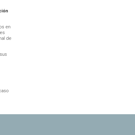
ción
os en
des
nal de
 sus
 caso
e-