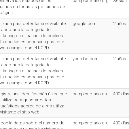
nserva los estados de los
pamplonetario.org
Sesión
uarios en todas las peticiones de
 página.
ilizada para detectar si el visitante
google.com
2 años
 aceptado la categoría de
rketing en el banner de cookies.
ta coo kie es necesaria para que
 web cumpla con el RGPD.
ilizada para detectar si el visitante
youtube.com
2 años
 aceptado la categoría de
rketing en el banner de cookies.
ta coo kie es necesaria para que
 web cumpla con el RGPD.
gistra una identificación única que
pamplonetario.org
400 día
 utiliza para generar datos
tadísticos acerca de c mo utiliza
 visitante el sitio web.
copila datos sobre el número de
pamplonetario.org
400 día