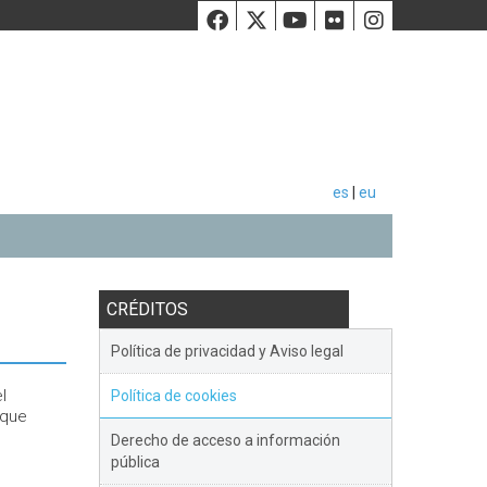
Facebook
Twiiter
Youtube
Flickr
Instag
es
|
eu
CRÉDITOS
Política de privacidad y Aviso legal
l
Política de cookies
 que
Derecho de acceso a información
pública