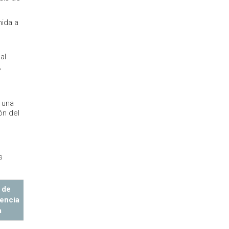
nida a
al
,
 una
ón del
s
 de
encia
a