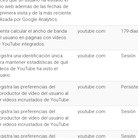
ces que un usuario ha visitado el
tio web además de las fechas de
 primera visita y de la más reciente.
ilizada por Google Analytics.
tenta calcular el ancho de banda
youtube.com
179 día
l usuario en páginas con vídeos
 YouTube integrados.
gistra una identificación única
youtube.com
Sesión
ra mantener estadísticas de qué
deos de YouTube ha visto el
uario.
gistra las preferencias del
youtube.com
Persist
productor de vídeo del usuario al
r vídeos incrustados de YouTube.
gistra las preferencias del
youtube.com
Sesión
productor de vídeo del usuario al
r vídeos incrustados de YouTube.
gistra las preferencias del
youtube.com
Sesión