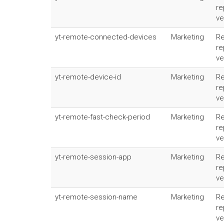
re
ve
yt-remote-connected-devices
Marketing
Re
re
ve
yt-remote-device-id
Marketing
Re
re
ve
yt-remote-fast-check-period
Marketing
Re
re
ve
yt-remote-session-app
Marketing
Re
re
ve
yt-remote-session-name
Marketing
Re
re
ve