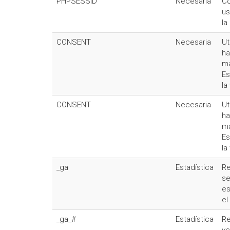
PHPSESSID
Necesaria
Co
us
la
CONSENT
Necesaria
Ut
ha
ma
Es
la
CONSENT
Necesaria
Ut
ha
ma
Es
la
_ga
Estadística
Re
se
es
el
_ga_#
Estadística
Re