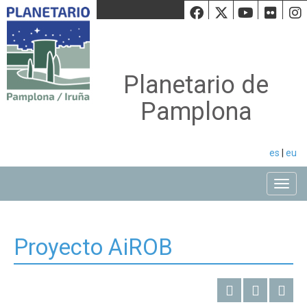
Facebook
Twiiter
Youtu
Fli
Planetario de
Pamplona
es
|
eu
Toggle
Proyecto AiROB