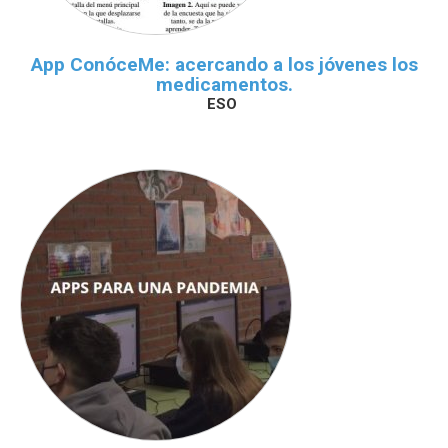
App ConóceMe: acercando a los jóvenes los
medicamentos.
ESO