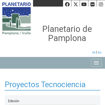
Facebook
Twiiter
Youtu
Fli
Planetario de
Pamplona
es
|
eu
Toggle
Proyectos Tecnociencia
Edición