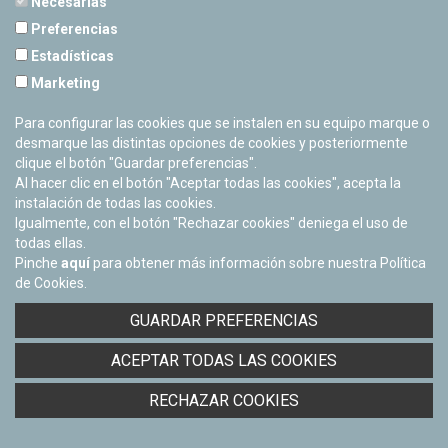
Necesarias
Curiosat
Preferencias
ESO
Estadísticas
Marketing
Para configurar las cookies que se instalen en su equipo marque o
desmarque las distintas opciones de cookies y posteriormente
clique el botón "Guardar preferencias".
Al hacer clic en el botón "Aceptar todas las cookies", acepta la
instalación de todas las cookies.
Igualmente, con el botón "Rechazar cookies" deniega el uso de
todas ellas.
Pinche
aquí
para obtener más información sobre nuestra Política
de Cookies.
GUARDAR PREFERENCIAS
ACEPTAR TODAS LAS COOKIES
Festival de Arte y Ciencia
RECHAZAR COOKIES
Universidad