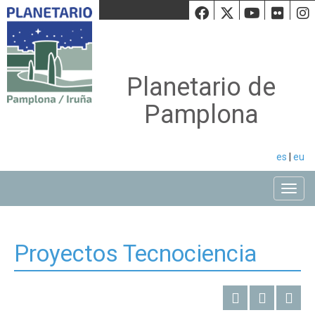
Facebook
Twiiter
Youtu
Fli
Planetario de
Pamplona
es
|
eu
Toggle
Proyectos Tecnociencia