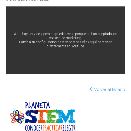
Aquí hay un vídeo, pero no puedes verlo porque no has aceptado las
cookies de marketing.
Cambia tu configuración para verlo o haz click
aquí
para verlo
directamente en Youtube.
Volver al listado