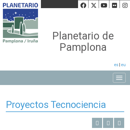
Facebook
Twiiter
Youtu
Fli
Planetario de
Pamplona
es
|
eu
Toggle
Proyectos Tecnociencia