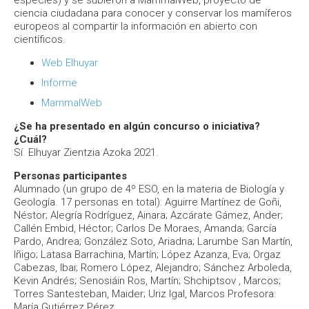
especies) y se subieron a MammalWeb, proyecto de
ciencia ciudadana para conocer y conservar los mamíferos
europeos al compartir la información en abierto con
científicos.
Web Elhuyar
Informe
MammalWeb
¿Se ha presentado en algún concurso o iniciativa?
¿Cuál?
Sí. Elhuyar Zientzia Azoka 2021.
Personas participantes
Alumnado (un grupo de 4º ESO, en la materia de Biología y
Geología. 17 personas en total): Aguirre Martínez de Goñi,
Néstor; Alegría Rodríguez, Ainara; Azcárate Gámez, Ander;
Callén Embid, Héctor; Carlos De Moraes, Amanda; García
Pardo, Andrea; González Soto, Ariadna; Larumbe San Martín,
Iñigo; Latasa Barrachina, Martín; López Azanza, Eva; Orgaz
Cabezas, Ibai; Romero López, Alejandro; Sánchez Arboleda,
Kevin Andrés; Senosiáin Ros, Martín; Shchiptsov , Marcos;
Torres Santesteban, Maider; Uriz Igal, Marcos Profesora:
María Gutiérrez Pérez