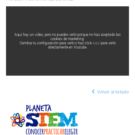
Aquí hay un vídeo, pero no puedes verlo porque no has aceptado las
cookies de marketing.
Cambia tu configuración para verlo o haz click
aquí
para verlo
directamente en Youtube.
Volver al listado