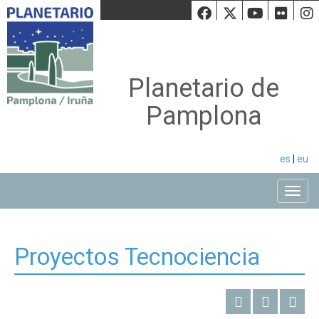
Facebook
Twiiter
Youtu
Fli
Planetario de
Pamplona
es
|
eu
Toggle
Proyectos Tecnociencia