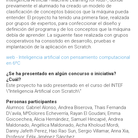
Inteligencia Artificial ?Machine Learning for Kids?, donde
previamente el alumnado ha creado un modelo de
clasificación de conceptos básicos que la máquina pueda
entender. El proyecto ha tenido una primera fase, realizada
por grupos de expertos, para confeccionar el diseño y
definición del programa y de los conceptos que la máquina
debía de aprender. La siguiente fase realizada con grupos
cooperativos ha consistido en desarrollo, pruebas e
implantación de la aplicación en Scratch.
web - Inteligencia artificial con pensamiento computacional
en 6ºC
¿Se ha presentado en algún concurso o iniciativa?
¿Cuál?
Este proyecto ha sido presentado en el curso del INTEF
\"Inteligencia Artificial con Scratch\"
Personas participantes
Alumnos: Gabriel Alonso, Andrea Biserova, Thais Fernanda
D\'avila, MªDolores Echeverría, Rayan El Goudani, Emma
Goicoechea, Alicia Hernández, Samuel Hincapié, Andrea
Maldonado, Angélica Maldonado, Aicha Kholoud Mordi,
Danny Jafeth Perez, Hao Rao Sun, Sergio Villamar, Anna Xia,
Profesor: Félix Jiménez Sánchez