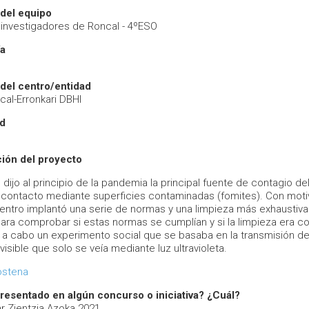
del equipo
investigadores de Roncal - 4ºESO
ía
del centro/entidad
cal-Erronkari DBHI
ad
ión del proyecto
ijo al principio de la pandemia la principal fuente de contagio de
l contacto mediante superficies contaminadas (fomites). Con mot
centro implantó una serie de normas y una limpieza más exhaustiva
Para comprobar si estas normas se cumplían y si la limpieza era c
 a cabo un experimento social que se basaba en la transmisión d
nvisible que solo se veía mediante luz ultravioleta.
ostena
resentado en algún concurso o iniciativa? ¿Cuál?
ar Zientzia Azoka 2021.