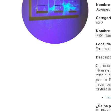
Nombre 
Jóvenes 
Categor
ESO
Nombre 
IESO Ron
Localid
Erronkari
Descripc
Como se d
19 era e
esto el 
centro. 
llevamos
pintura i
Tx
¿Se ha p
Sí. Elhuy