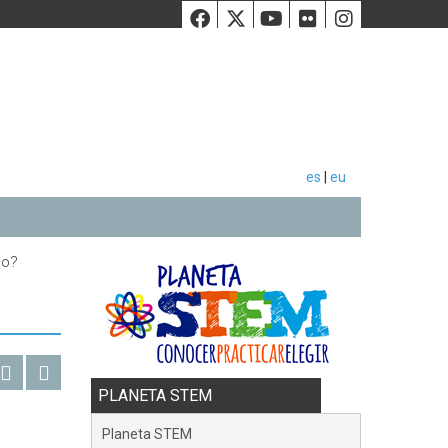
Facebook
Twiiter
Youtube
Flickr
Instag
es
|
eu
no?
PLANETA STEM
Planeta STEM