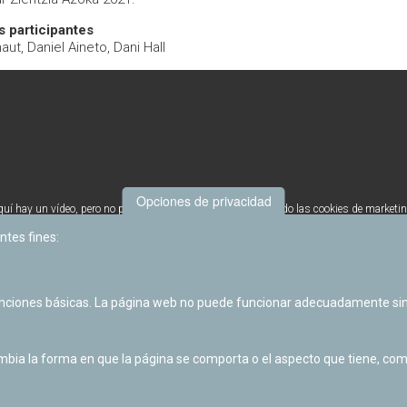
 participantes
aut, Daniel Aineto, Dani Hall
Opciones de privacidad
quí hay un vídeo, pero no puedes verlo porque no has aceptado las cookies de marketin
Cambia tu configuración para verlo o haz click
aquí
para verlo directamente en Youtube
ntes fines:
unciones básicas. La página web no puede funcionar adecuadamente sin
ia la forma en que la página se comporta o el aspecto que tiene, como 