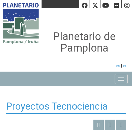
Facebook
Twiiter
Youtu
Fli
Planetario de
Pamplona
es
|
eu
Toggle
Proyectos Tecnociencia