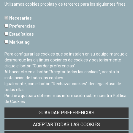
Utilizamos cookies propias y de terceros para los siguientes fines:
Necesarias
Preferencias
Estadísticas
PLANETARIO DE PAMPLONA
Marketing
Calle Sancho RamÃ­rez, s/n
31008 Pamplona, Navarra
Para configurar las cookies que se instalen en su equipo marque o
Cerrado Temporalmente
desmarque las distintas opciones de cookies y posteriormente
clique el botón "Guardar preferencias".
Al hacer clic en el botón "Aceptar todas las cookies", acepta la
instalación de todas las cookies.
Igualmente, con el botón "Rechazar cookies" deniega el uso de
todas ellas.
Pinche
aquí
para obtener más información sobre nuestra Política
de Cookies.
Facebook
Twitter
Youtube
Flickr
Instagra
GUARDAR PREFERENCIAS
Política de privacidad y Aviso legal
ACEPTAR TODAS LAS COOKIES
Política de cookies