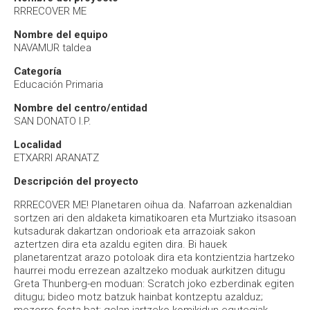
RRRECOVER ME
Nombre del equipo
NAVAMUR taldea
Categoría
Educación Primaria
Nombre del centro/entidad
SAN DONATO I.P.
Localidad
ETXARRI ARANATZ
Descripción del proyecto
RRRECOVER ME! Planetaren oihua da. Nafarroan azkenaldian
sortzen ari den aldaketa kimatikoaren eta Murtziako itsasoan
kutsadurak dakartzan ondorioak eta arrazoiak sakon
aztertzen dira eta azaldu egiten dira. Bi hauek
planetarentzat arazo potoloak dira eta kontzientzia hartzeko
haurrei modu errezean azaltzeko moduak aurkitzen ditugu
Greta Thunberg-en moduan: Scratch joko ezberdinak egiten
ditugu; bideo motz batzuk hainbat kontzeptu azalduz;