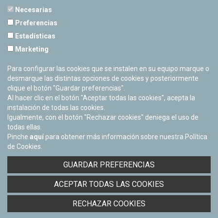
Necesarias
Preferencias
Estadísticas
PLANETARIO DE PAMPLONA
Marketing
Calle Sancho RamÃ­rez, s/n
31008 Pamplona, Navarra
Para configurar las cookies que se instalen en su equipo marque o
Cerrado Temporalmente
desmarque las distintas opciones de cookies y posteriormente
clique el botón "Guardar preferencias".
Al hacer clic en el botón "Aceptar todas las cookies", acepta la
instalación de todas las cookies.
Igualmente, con el botón "Rechazar cookies" deniega el uso de
todas ellas.
Pinche
aquí
para obtener más información sobre nuestra Política
de Cookies.
Facebook
Twitter
Youtube
Flickr
Instagra
GUARDAR PREFERENCIAS
Política de privacidad y Aviso legal
ACEPTAR TODAS LAS COOKIES
Política de cookies
Derecho de acceso a información pública
RECHAZAR COOKIES
Accesibilidad