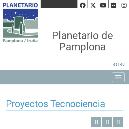
Facebook
Twiiter
Youtu
Fli
Planetario de
Pamplona
es
|
eu
Toggle
Proyectos Tecnociencia