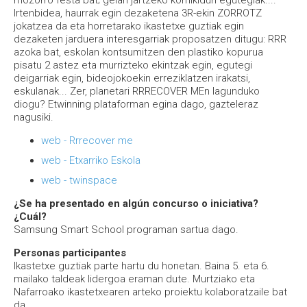
mozorro festa bat; gelan jartzeko komikidun egutegiak....
Irtenbidea, haurrak egin dezaketena 3R-ekin ZORROTZ
jokatzea da eta horretarako ikastetxe guztiak egin
dezaketen jarduera interesgarriak proposatzen ditugu: RRR
azoka bat, eskolan kontsumitzen den plastiko kopurua
pisatu 2 astez eta murrizteko ekintzak egin, egutegi
deigarriak egin, bideojokoekin erreziklatzen irakatsi,
eskulanak... Zer, planetari RRRECOVER MEn lagunduko
diogu? Etwinning plataforman egina dago, gazteleraz
nagusiki.
web - Rrrecover me
web - Etxarriko Eskola
web - twinspace
¿Se ha presentado en algún concurso o iniciativa?
¿Cuál?
Samsung Smart School programan sartua dago.
Personas participantes
Ikastetxe guztiak parte hartu du honetan. Baina 5. eta 6.
mailako taldeak lidergoa eraman dute. Murtziako eta
Nafarroako ikastetxearen arteko proiektu kolaboratzaile bat
da