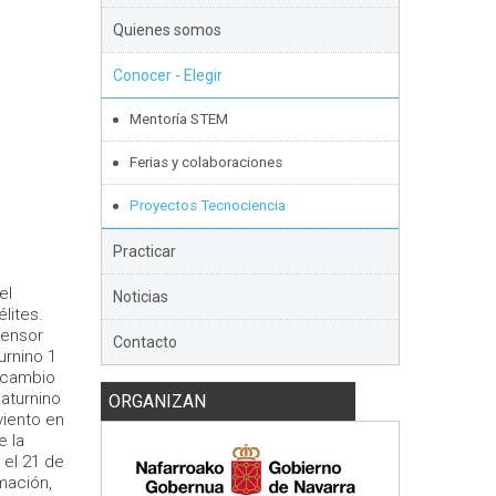
Quienes somos
Conocer - Elegir
Mentoría STEM
Ferias y colaboraciones
Proyectos Tecnociencia
Practicar
el
Noticias
lites.
sensor
Contacto
urnino 1
 cambio
aturnino
ORGANIZAN
viento en
e la
 el 21 de
mación,