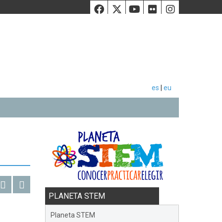
Facebook
Twiiter
Youtube
Flickr
Instag
es
|
eu
PLANETA STEM
Planeta STEM