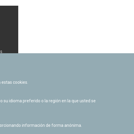
g.
.
 estas cookies.
su idioma preferido o la región en la que usted se
al listado
oporcionando información de forma anónima.