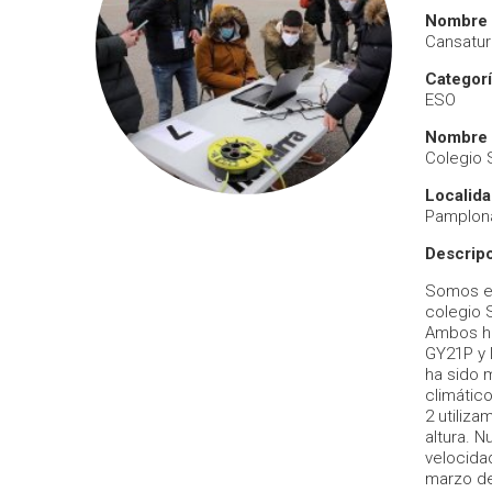
Nombre 
Cansatur
Categor
ESO
Nombre 
Colegio 
Localid
Pamplon
Descripc
Somos el
colegio 
Ambos ha
GY21P y 
ha sido 
climátic
2 utiliz
altura. N
velocidad
marzo de