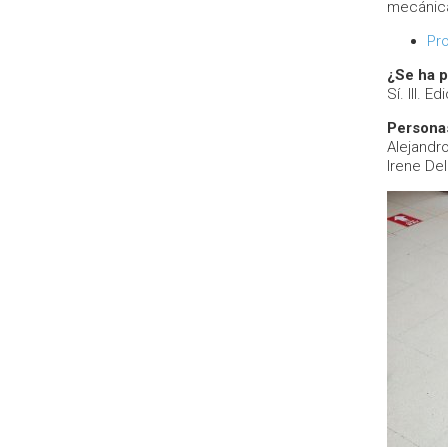
mecánica
Pr
¿Se ha p
Sí. III. 
Personas
Alejandr
Irene Del