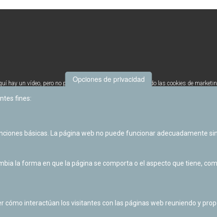
Opciones de privacidad
quí hay un vídeo, pero no puedes verlo porque no has aceptado las cookies de marketin
Cambia tu configuración para verlo o haz click
aquí
para verlo directamente en Youtube
ntes fines:
unciones básicas. La página web no puede funcionar adecuadamente sin
ia la forma en que la página se comporta o el aspecto que tiene, como 
Volver 
r cómo interactúan los visitantes con las páginas web reuniendo y pr