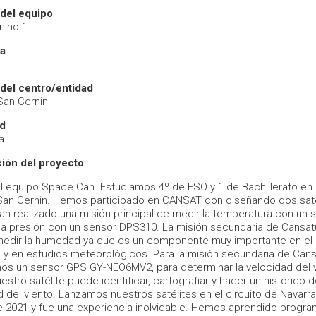
del equipo
nino 1
ía
del centro/entidad
San Cernin
ad
a
ión del proyecto
 equipo Space Can. Estudiamos 4º de ESO y 1 de Bachillerato en 
San Cernin. Hemos participado en CANSAT con diseñando dos saté
n realizado una misión principal de medir la temperatura con un 
la presión con un sensor DPS310. La misión secundaria de Cansat
medir la humedad ya que es un componente muy importante en el
o y en estudios meteorológicos. Para la misión secundaria de Cans
amos un sensor GPS GY-NEO6MV2, para determinar la velocidad del 
uestro satélite puede identificar, cartografiar y hacer un histórico d
 del viento. Lanzamos nuestros satélites en el circuito de Navarra
 2021 y fue una experiencia inolvidable. Hemos aprendido progra