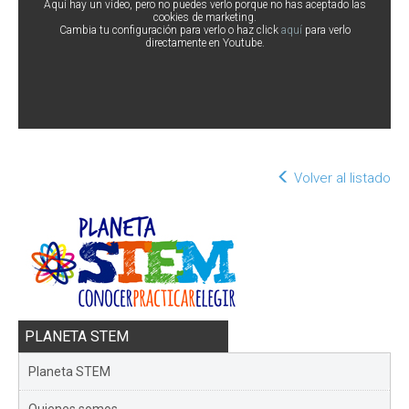
Aquí hay un vídeo, pero no puedes verlo porque no has aceptado las
cookies de marketing.
Cambia tu configuración para verlo o haz click
aquí
para verlo
directamente en Youtube.
Volver al listado
PLANETA STEM
Planeta STEM
Quienes somos