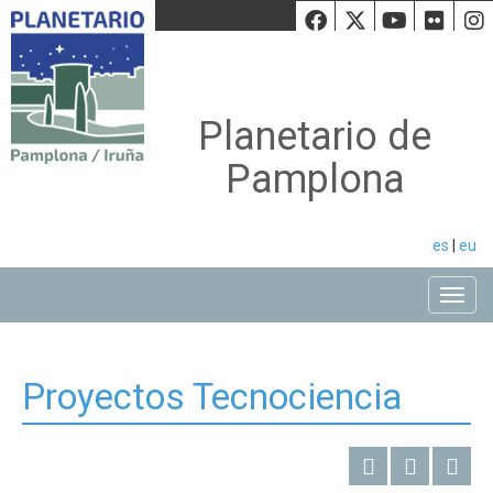
Facebook
Twiiter
Youtu
Fli
Planetario de
Pamplona
es
|
eu
Toggle
Proyectos Tecnociencia