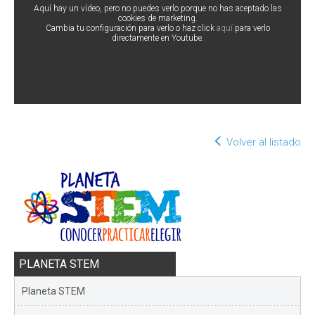
Aquí hay un vídeo, pero no puedes verlo porque no has aceptado las
cookies de marketing.
Cambia tu configuración para verlo o haz click
aquí
para verlo
directamente en Youtube.
Volver al listado
PLANETA STEM
Planeta STEM