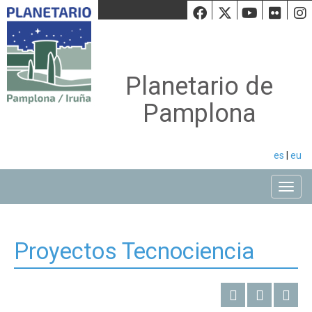
Facebook
Twiiter
Youtu
Fli
Planetario de
Pamplona
es
|
eu
Toggle
Proyectos Tecnociencia