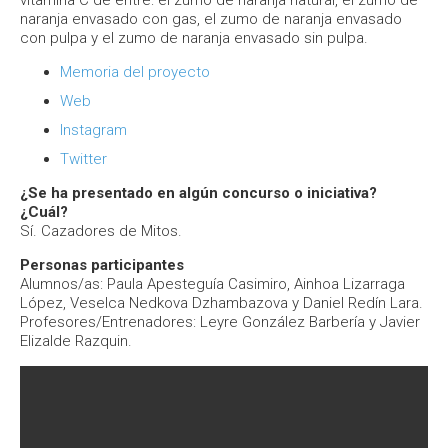
vitamina C de entre: el zumo de naranja natural, el zumo de
naranja envasado con gas, el zumo de naranja envasado
con pulpa y el zumo de naranja envasado sin pulpa.
Memoria del proyecto
Web
Instagram
Twitter
¿Se ha presentado en algún concurso o iniciativa?
¿Cuál?
Sí. Cazadores de Mitos.
Personas participantes
Alumnos/as: Paula Apesteguía Casimiro, Ainhoa Lizarraga
López, Veselca Nedkova Dzhambazova y Daniel Redín Lara.
Profesores/Entrenadores: Leyre González Barbería y Javier
Elizalde Razquin.