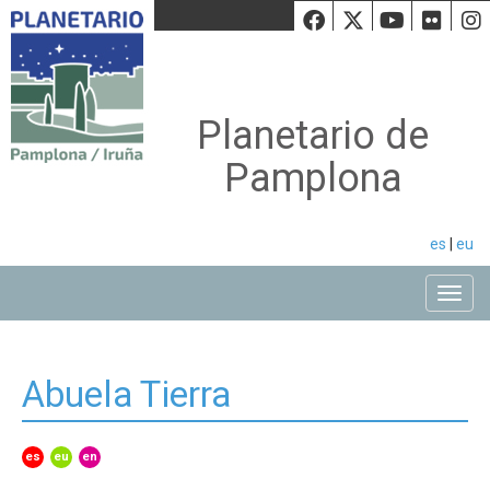
Facebook
Twiiter
Youtu
Fli
Planetario de
Pamplona
es
|
eu
Toggle
Abuela Tierra
es
eu
en