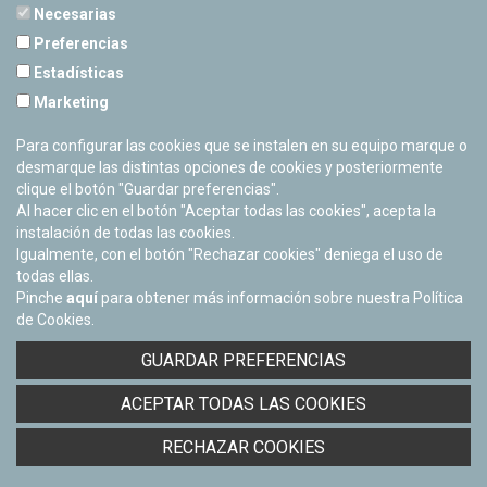
Necesarias
Preferencias
Estadísticas
PLANETARIO DE PAMPLONA
Marketing
Calle Sancho RamÃ­rez, s/n
31008 Pamplona, Navarra
Para configurar las cookies que se instalen en su equipo marque o
Cerrado Temporalmente
desmarque las distintas opciones de cookies y posteriormente
clique el botón "Guardar preferencias".
Al hacer clic en el botón "Aceptar todas las cookies", acepta la
instalación de todas las cookies.
Igualmente, con el botón "Rechazar cookies" deniega el uso de
todas ellas.
Pinche
aquí
para obtener más información sobre nuestra Política
de Cookies.
Facebook
Twitter
Youtube
Flickr
Instagra
GUARDAR PREFERENCIAS
Política de privacidad y Aviso legal
ACEPTAR TODAS LAS COOKIES
Política de cookies
Derecho de acceso a información pública
RECHAZAR COOKIES
Accesibilidad