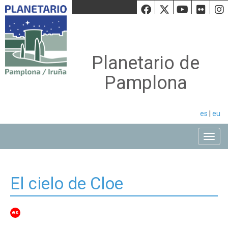
Facebook
Twiiter
Youtu
Fli
Planetario de
Pamplona
es
|
eu
Toggle
El cielo de Cloe
es