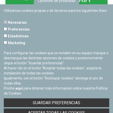
Opciones de privacidad
Utilizamos cookies propias y de terceros para los siguientes fines:
Necesarias
Preferencias
Estadísticas
PLANETARIO DE PAMPLONA
Marketing
Calle Sancho RamÃ­rez, s/n
31008 Pamplona, Navarra
Para configurar las cookies que se instalen en su equipo marque o
Cerrado Temporalmente
desmarque las distintas opciones de cookies y posteriormente
clique el botón "Guardar preferencias".
Al hacer clic en el botón "Aceptar todas las cookies", acepta la
instalación de todas las cookies.
Igualmente, con el botón "Rechazar cookies" deniega el uso de
todas ellas.
Pinche
aquí
para obtener más información sobre nuestra Política
de Cookies.
Facebook
Twitter
Youtube
Flickr
Instagra
GUARDAR PREFERENCIAS
Política de privacidad y Aviso legal
ACEPTAR TODAS LAS COOKIES