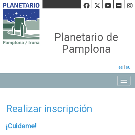
Facebook
Twiiter
Youtu
Fli
Planetario de
Pamplona
es
|
eu
Toggle
Realizar inscripción
¡Cuidame!