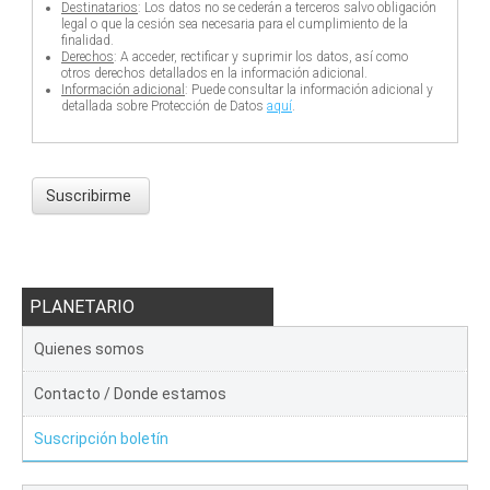
Destinatarios
: Los datos no se cederán a terceros salvo obligación
legal o que la cesión sea necesaria para el cumplimiento de la
finalidad.
Derechos
: A acceder, rectificar y suprimir los datos, así como
otros derechos detallados en la información adicional.
Información adicional
: Puede consultar la información adicional y
detallada sobre Protección de Datos
aquí
.
Suscribirme
PLANETARIO
Quienes somos
Contacto / Donde estamos
Suscripción boletín