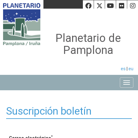
Facebook
Twiiter
Youtu
Fli
Planetario de
Pamplona
es
|
eu
Toggle
Suscripción boletín
*