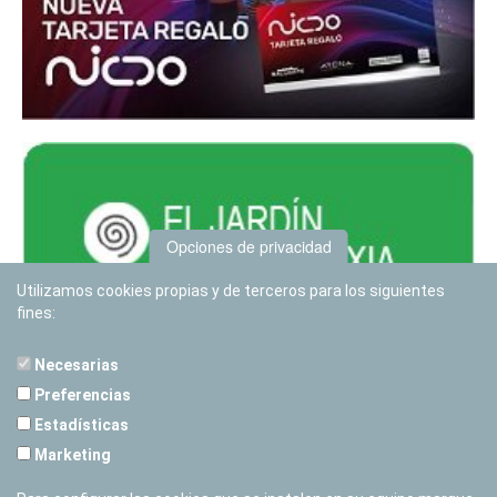
Opciones de privacidad
Utilizamos cookies propias y de terceros para los siguientes
fines:
Necesarias
Preferencias
Estadísticas
PLANETARIO DE PAMPLONA
Marketing
Calle Sancho RamÃ­rez, s/n
31008 Pamplona, Navarra