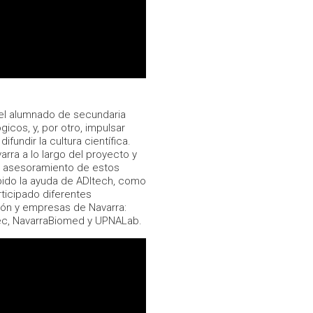
 el alumnado de secundaria
icos, y, por otro, impulsar
ifundir la cultura científica.
rra a lo largo del proyecto y
el asesoramiento de estos
bido la ayuda de ADItech, como
rticipado diferentes
ción y empresas de Navarra:
tec, NavarraBiomed y UPNALab.