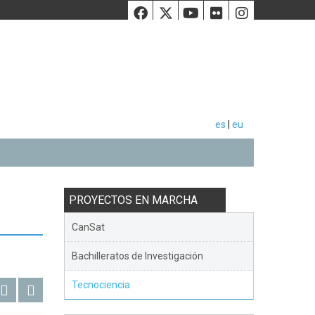
Facebook
Twiiter
Youtube
Flickr
Instag
es
|
eu
PROYECTOS EN MARCHA
CanSat
Bachilleratos de Investigación
Tecnociencia