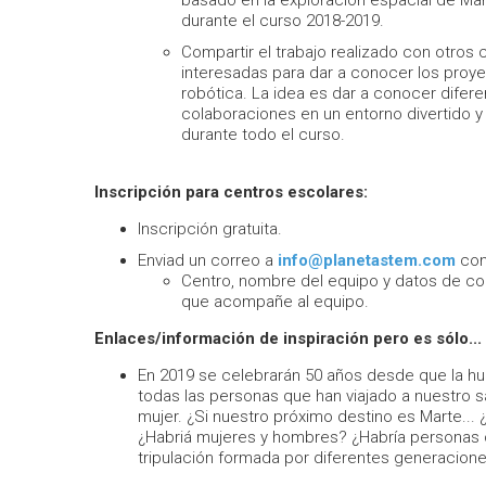
basado en la exploración espacial de Mart
durante el curso 2018-2019.
Compartir el trabajo realizado con otros
interesadas para dar a conocer los proy
robótica. La idea es dar a conocer diferen
colaboraciones en un entorno divertido y 
durante todo el curso.
Inscripción para centros escolares:
Inscripción gratuita.
Enviad un correo a
info@planetastem.com
con
Centro, nombre del equipo y datos de c
que acompañe al equipo.
Enlaces/información de inspiración pero es sólo... 
En 2019 se celebrarán 50 años desde que la hu
todas las personas que han viajado a nuestro sa
mujer. ¿Si nuestro próximo destino es Marte...
¿Habriá mujeres y hombres? ¿Habría personas 
tripulación formada por diferentes generacione