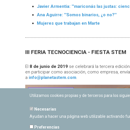
Javier Armentia: ''mariconás las justas: cien
Ana Aguirre: ''Somos binarios, ¿o no?''
Mujeres que trabajan en Marte
III FERIA TECNOCIENCIA - FIESTA STEM
El
8 de junio de 2019
se celebrará la tercera edición 
en participar como asociación, como empresa, envía
a
info@planetastem.com
.
Utilizamos cookies propias y de terceros para los siguie
Necesarias
Ayudan a hacer una página web utilizable activando f
Preferencias