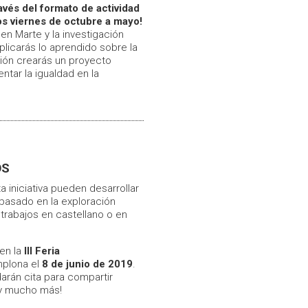
ravés del formato de actividad
los viernes de octubre a mayo!
n Marte y la investigación
plicarás lo aprendido sobre la
ión crearás un proyecto
ntar la igualdad en la
OS
 iniciativa pueden desarrollar
basado en la exploración
 trabajos en castellano o en
en la
III Feria
mplona el
8 de junio de 2019
.
arán cita para compartir
 ¡y mucho más!