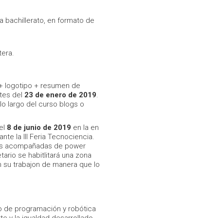
a bachillerato, en formato de
tera.
+ logotipo + resumen de
ntes del
23 de enero de 2019
.
lo largo del curso blogs o
el
8 de junio de 2019
en la en
nte la III Feria Tecnociencia.
tos acompañadas de power
etario se habitlitará una zona
 su trabajon de manera que lo
.
co de programación y robótica