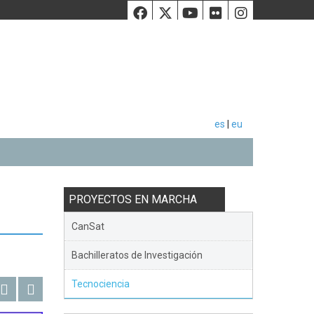
Facebook
Twiiter
Youtube
Flickr
Instag
es
|
eu
PROYECTOS EN MARCHA
CanSat
Bachilleratos de Investigación
Tecnociencia