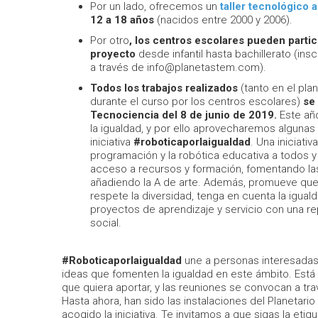
Por un lado, ofrecemos un
taller tecnológico 
12 a 18 años
(nacidos entre 2000 y 2006).
Por otro
, los centros escolares pueden partic
proyecto
desde infantil hasta bachillerato (in
a través de info@planetastem.com).
Todos los trabajos realizados
(tanto en el pla
durante el curso por los centros escolares)
se 
Tecnociencia del 8 de junio de 2019.
Este añ
la igualdad, y por ello aprovecharemos algunas
iniciativa
#roboticaporlaigualdad
. Una iniciati
programación y la robótica educativa a todos y
acceso a recursos y formación, fomentando la
añadiendo la A de arte. Además, promueve que l
respete la diversidad, tenga en cuenta la igua
proyectos de aprendizaje y servicio con una r
social.
#Roboticaporlaigualdad
une a personas interesadas 
ideas que fomenten la igualdad en este ámbito. Está 
que quiera aportar, y las reuniones se convocan a tra
Hasta ahora, han sido las instalaciones del Planetari
acogido la iniciativa. Te invitamos a que sigas la eti