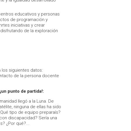
e y la igualdad desarrollado
 centros educativos y personas
ectos de programación y
rtes iniciativas y crear
disfrutando de la exploración
 los siguientes datos:
ontacto de la persona docente
¡un punto de partida!:
manidad llegó a la Luna. De
télite, ninguna de ellas ha sido
 ¿Qué tipo de equipo preparaís?
con discapacidad? Sería una
s? ¿Por qué?...