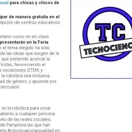
anual
para chicas y chicos de
ipar de manera gratuita en el
scripción de centros educativos
netario como en en clase
presentarán en la Feria
o el tema elegido ha sido
 de las ideas que surgen de la
va que pretende acercar la
 todas, favoreciendo el
s vocaciones STEM, y
a robótica sea inclusiva,
ldad de género, y apueste por
epercusión
en la robótica para crear
abierto a cualquier persona
vés de las redes sociales.
o de Pamplona las que han
queta #roboticaporlaigualdad en