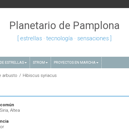
Planetario de Pamplona
[ estrellas · tecnología · sensaciones ]
DE ESTRELLAS
STROM
PROYECTOS EN MARCHA
e arbusto
Hibiscus syriacus
 común
iria, Altea
ncia
or