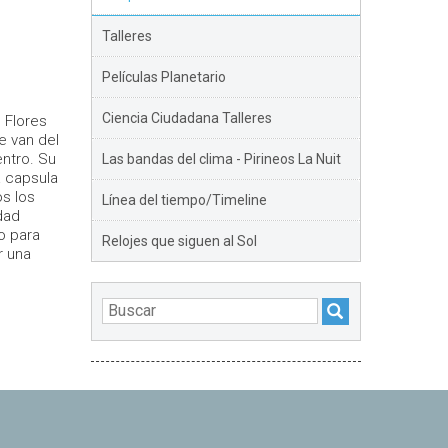
Talleres
Películas Planetario
Ciencia Ciudadana Talleres
 Flores
e van del
entro. Su
Las bandas del clima - Pirineos La Nuit
a capsula
s los
Línea del tiempo/Timeline
dad
o para
Relojes que siguen al Sol
r una
DESTACADOS