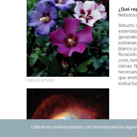
¿Qué rep
Nebulos
Arbusto 
extendid
generalm
solitaria
blanco p
floració
ocre, to
climas. 
necesari
que emit
Hibiscus syriacus
estructu
Utilizamos cookies propias y de terceros para los siguie