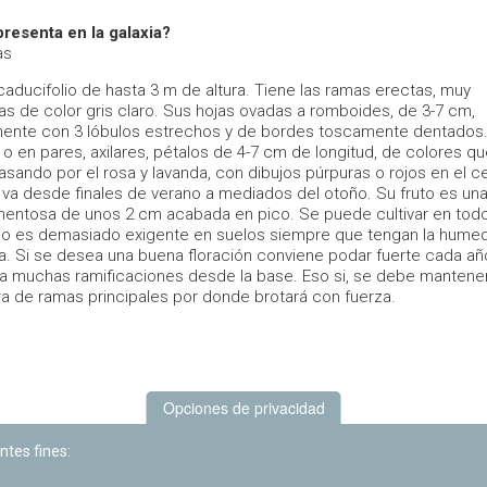
resenta en la galaxia?
as
caducifolio de hasta 3 m de altura. Tiene las ramas erectas, muy
as de color gris claro. Sus hojas ovadas a romboides, de 3-7 cm,
ente con 3 lóbulos estrechos y de bordes toscamente dentados.
s o en pares, axilares, pétalos de 4-7 cm de longitud, de colores qu
asando por el rosa y lavanda, con dibujos púrpuras o rojos en el c
n va desde finales de verano a mediados del otoño. Su fruto es un
mentosa de unos 2 cm acabada en pico. Se puede cultivar en todo
No es demasiado exigente en suelos siempre que tengan la hume
a. Si se desea una buena floración conviene podar fuerte cada añ
a muchas ramificaciones desde la base. Eso si, se debe mantene
ra de ramas principales por donde brotará con fuerza.
Opciones de privacidad
ntes fines: