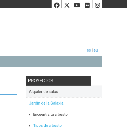
Facebook
Twiiter
Youtube
Flickr
Instag
es
|
eu
PROYECTOS
Alquiler de salas
Jardín de la Galaxia
Encuentra tu arbusto
Tipos de arbusto